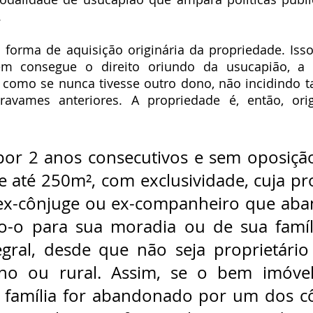
.
orma de aquisição originária da propriedade. Isso s
m consegue o direito oriundo da usucapião, a p
r como se nunca tivesse outro dono, não incidindo ta
avames anteriores. A propriedade é, então, origin
or 2 anos consecutivos e sem oposição
 até 250m², com exclusividade, cuja pr
 ex-cônjuge ou ex-companheiro que aba
ndo-o para sua moradia ou de sua famíli
gral, desde que não seja proprietário
no ou rural. Assim, se o bem imóve
 família for abandonado por um dos côn