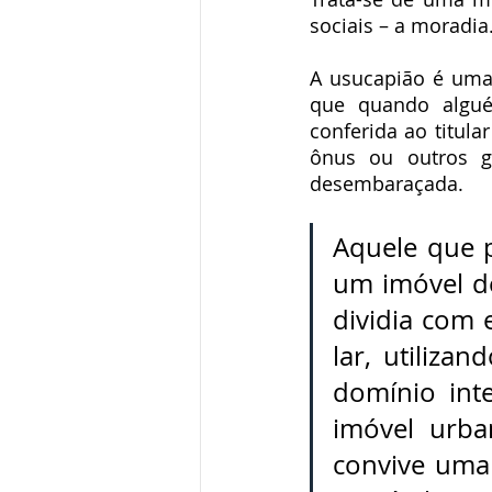
sociais – a moradia
A usucapião é uma f
que quando algué
conferida ao titula
ônus ou outros gr
desembaraçada.
Aquele que p
um imóvel de
dividia com
lar, utiliza
domínio inte
imóvel urba
convive uma