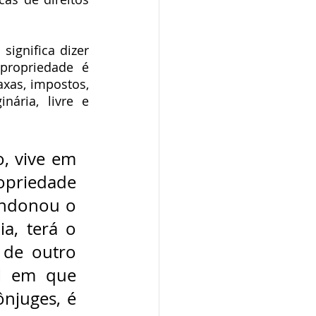
ignifica dizer 
ropriedade é 
xas, impostos, 
ária, livre e 
, vive em 
opriedade 
ndonou o 
a, terá o 
 de outro 
l em que 
juges, é 