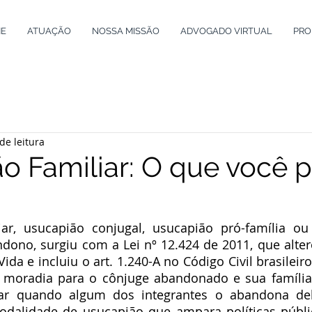
E
ATUAÇÃO
NOSSA MISSÃO
ADVOGADO VIRTUAL
PRO
de leitura
o Familiar: O que você p
iar, usucapião conjugal, usucapião pró-família ou
dono, surgiu com a Lei nº 12.424 de 2011, que alte
a e incluiu o art. 1.240-A no Código Civil brasileiro.
 à moradia para o cônjuge abandonado e sua família
iar quando algum dos integrantes o abandona del
dalidade de usucapião que ampara políticas pública