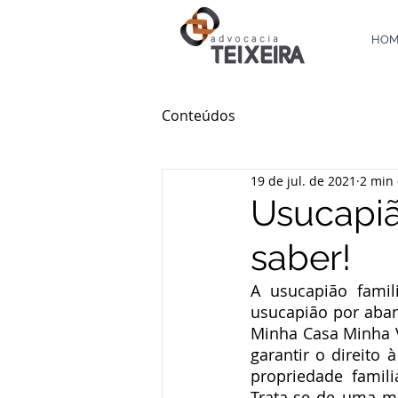
HOM
Conteúdos
19 de jul. de 2021
2 min 
Usucapiã
saber!
A usucapião famil
usucapião por aban
Minha Casa Minha Vid
garantir o direito
propriedade famil
Trata-se de uma mo