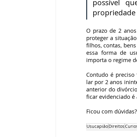
possível qu
propriedade 
O prazo de 2 anos
proteger a situação
filhos, contas, ben
essa forma de usu
importa o regime d
Contudo é preciso f
lar por 2 anos inin
anterior do divórci
ficar evidenciado é
Ficou com dúvidas?
Usucapião
Direitos
Curio