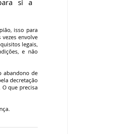
ara si a 
ão, isso para 
 vezes envolve 
isitos legais, 
dições, e não 
vo abandono de 
ela decretação 
 O que precisa 
nça.